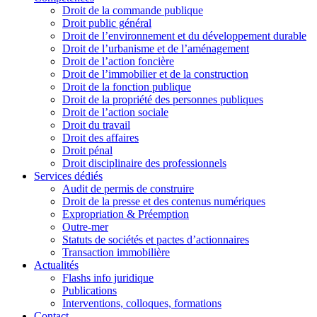
Droit de la commande publique
Droit public général
Droit de l’environnement et du développement durable
Droit de l’urbanisme et de l’aménagement
Droit de l’action foncière
Droit de l’immobilier et de la construction
Droit de la fonction publique
Droit de la propriété des personnes publiques
Droit de l’action sociale
Droit du travail
Droit des affaires
Droit pénal
Droit disciplinaire des professionnels
Services dédiés
Audit de permis de construire
Droit de la presse et des contenus numériques
Expropriation & Préemption
Outre-mer
Statuts de sociétés et pactes d’actionnaires
Transaction immobilière
Actualités
Flashs info juridique
Publications
Interventions, colloques, formations
Contact