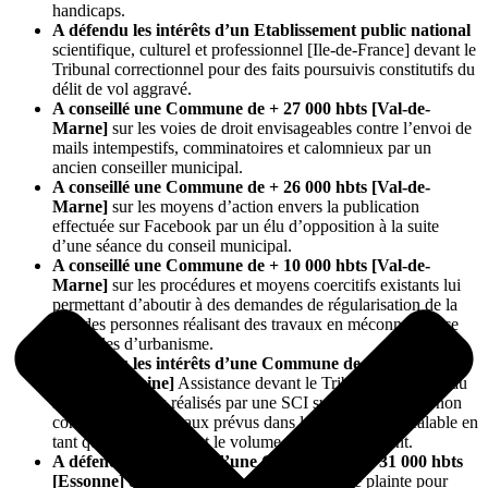
handicaps.
A défendu les intérêts d’un Etablissement public national
scientifique, culturel et professionnel [Ile-de-France] devant le
Tribunal correctionnel pour des faits poursuivis constitutifs du
délit de vol aggravé.
A conseillé une Commune de + 27 000 hbts [Val-de-
Marne]
sur les voies de droit envisageables contre l’envoi de
mails intempestifs, comminatoires et calomnieux par un
ancien conseiller municipal.
A conseillé une Commune de + 26 000 hbts [Val-de-
Marne]
sur les moyens d’action envers la publication
effectuée sur Facebook par un élu d’opposition à la suite
d’une séance du conseil municipal.
A conseillé une Commune de + 10 000 hbts [Val-de-
Marne]
sur les procédures et moyens coercitifs existants lui
permettant d’aboutir à des demandes de régularisation de la
part des personnes réalisant des travaux en méconnaissance
des règles d’urbanisme.
A défendu les intérêts d’une Commune de + 83 000 hbts
[Hauts-de-Seine]
Assistance devant le Tribunal judiciaire au
sujet des travaux réalisés par une SCI sur un immeuble, non
conformes aux travaux prévus dans la déclaration préalable en
tant qu’ils agrandissent le volume initial du bâtiment.
A défendu les intérêts d’une Commune de + 31 000 hbts
[Essonne]
devant le TGI dans le cadre d’une plainte pour